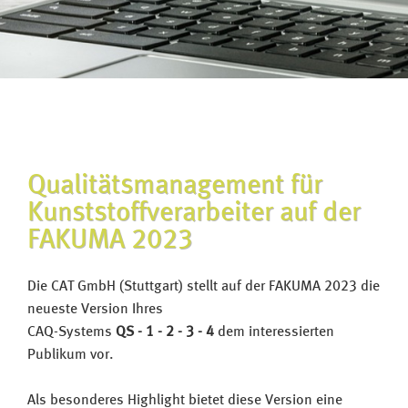
ZUKUNFTSTECHNOLOGIE
INTEGRATION
WEITERE INFOS ANFORDERN
SERVICE
SCHULUNG
BERATUNG
Qualitätsmanagement für
Kunststoffverarbeiter auf der
FAKUMA 2023
ANWENDERBERICHTE
REFERENZKUNDEN
Die CAT GmbH (Stuttgart) stellt auf der FAKUMA 2023 die
neueste Version Ihres
KONTAKTFORMULAR
CAQ-Systems
QS - 1 - 2 - 3 - 4
dem interessierten
ANSCHRIFT
Publikum vor.
ANFAHRT
Als besonderes Highlight bietet diese Version eine