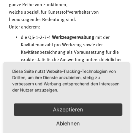
ganze Reihe von Funktionen,
welche speziell für Kunststoffverarbeiter von
herausragender Bedeutung sind.
Unter anderem:
die QS-1-2-3-4
Werkzeugverwaltung
mit der
Kavitätenanzahl pro Werkzeug sowie der
Kavitätenbezeichnung als Voraussetzung für die
exakte statistische Auswertung unterschieidlicher
Werkzeuge zum gleichen Artikel.
Diese Seite nutzt Website-Tracking-Technologien von
Dritten, um ihre Dienste anzubieten, stetig zu
den
Werkzeuglebenslauf
zur Dokumentation aller
verbessern und Werbung entsprechend den Interessen
Werkzeugänderungen
der Nutzer anzuzeigen.
die
Prüfergebnisrückmeldung
für mehrnestrige
Akzeptieren
Werkzeuge mit der Möglichkeit auch bei
laufendem Fertigungsauftrag Nester zu öffnen und
Ablehnen
zu schließen und der Rückmeldung der Nester in