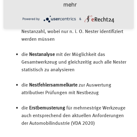
sortierter oder unsortierter Reihenfolge.
mehr
die
nestanonyme Erfassung
(ohne
Powered by
&
Nestidentifikation) für Werkzeuge mit sehr hoher
Nestanzahl, wobei nur n. i. O. Nester identifiziert
werden müssen
die
Nestanalyse
mit der Möglichkeit das
Gesamtwerkzeug und gleichzeitig auch alle Nester
statistisch zu analysieren
die
Nestfehlersammelkarte
zur Auswertung
attributiver Prüfungen mit Nestbezug
die
Erstbemusterung
für mehrnestrige Werkzeuge
auch entsprechend den aktuellen Anforderungen
der Automobilindustrie (VDA 2020)